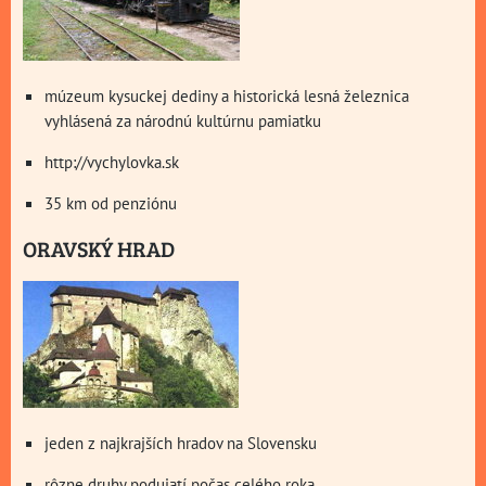
múzeum kysuckej dediny a historická lesná železnica
vyhlásená za národnú kultúrnu pamiatku
http://vychylovka.sk
35 km od penziónu
ORAVSKÝ HRAD
jeden z najkrajších hradov na Slovensku
rôzne druhy podujatí počas celého roka