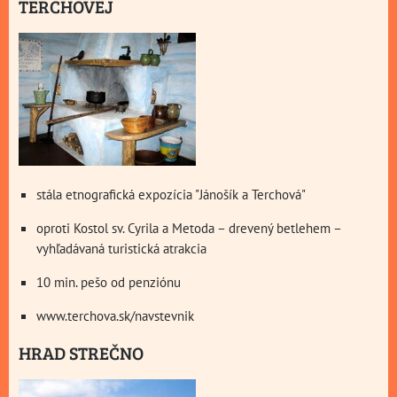
TERCHOVEJ
stála etnografická expozícia "Jánošík a Terchová"
oproti Kostol sv. Cyrila a Metoda – drevený betlehem –
vyhľadávaná turistická atrakcia
10 min. pešo od penziónu
www.terchova.sk/navstevnik
HRAD STREČNO