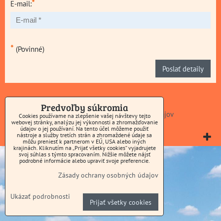
*
E-mail:
*
(Povinné)
Poslať detaily
Predvoľby súkromia
Predvoľby súkromia
Zásady ochrany osobných údajov
Cookies používame na zlepšenie vašej návštevy tejto
webovej stránky, analýzu jej výkonnosti a zhromažďovanie
údajov o jej používaní. Na tento účel môžeme použiť
nástroje a služby tretích strán a zhromaždené údaje sa
Vytvorené pomocou:
BiznisWeb.sk
môžu preniesť k partnerom v EÚ, USA alebo iných
krajinách. Kliknutím na „Prijať všetky cookies“ vyjadrujete
svoj súhlas s týmto spracovaním. Nižšie môžete nájsť
podrobné informácie alebo upraviť svoje preferencie.
Zásady ochrany osobných údajov
Ukázať podrobnosti
Prijať všetky cookies