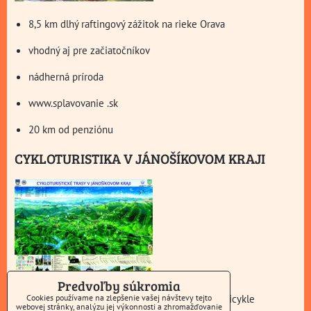
8,5 km dlhý raftingový zážitok na rieke Orava
vhodný aj pre začiatočníkov
nádherná príroda
www.splavovanie .sk
20 km od penziónu
CYKLOTURISTIKA V JÁNOŠÍKOVOM KRAJI
Predvoľby súkromia
značené cyklotrasy pre horské aj trekingové bicykle
Cookies používame na zlepšenie vašej návštevy tejto
webovej stránky, analýzu jej výkonnosti a zhromažďovanie