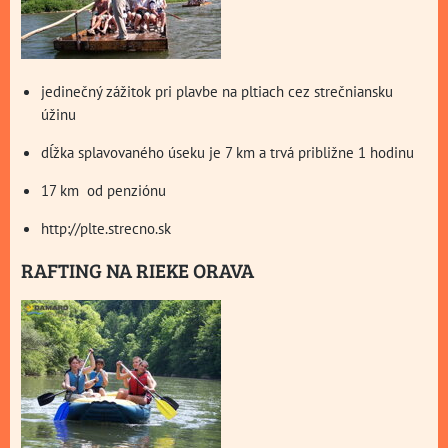
jedinečný zážitok pri plavbe na pltiach cez strečniansku
úžinu
dĺžka splavovaného úseku je 7 km a trvá približne 1 hodinu
17 km od penziónu
http://plte.strecno.sk
RAFTING NA RIEKE ORAVA